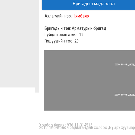
Бригадын мэдээлэл
Ахлагчийн нэр:
Нямбаяр
Бригадын төрөл: Арматурын бригад
Гүйцэтгэсэн ажил: 19
Гишүүдийн тоо: 20
Холбоо барих : 976-11-314516
2016 . Монголын барилгачдын холбоо ,Бүх эрх хуулиа