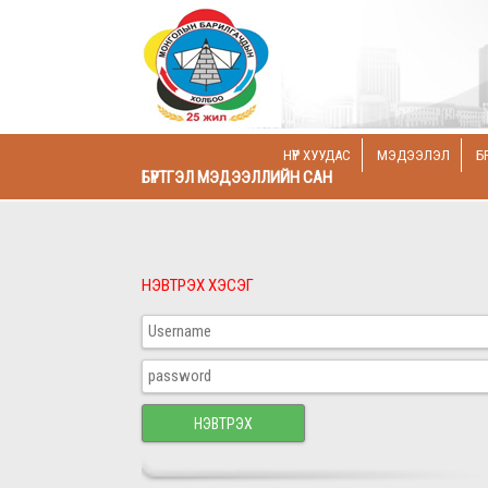
НҮҮР ХУУДАС
МЭДЭЭЛЭЛ
Б
БҮРТГЭЛ МЭДЭЭЛЛИЙН САН
НЭВТРЭХ ХЭСЭГ