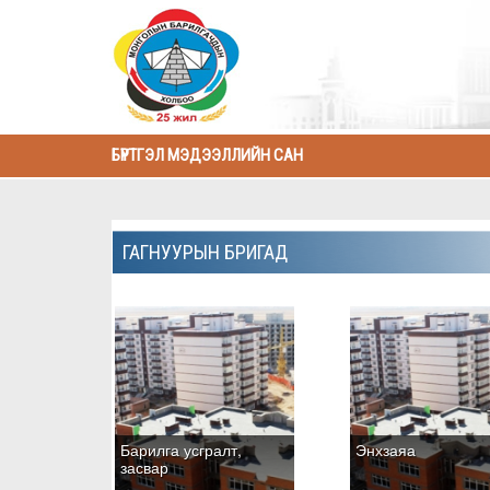
БҮРТГЭЛ МЭДЭЭЛЛИЙН САН
ГАГНУУРЫН БРИГАД
Барилга усгралт,
Энхзаяа
засвар