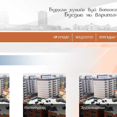
НҮҮР ХУУДАС
МЭДЭЭЛЭЛ
БРИГАДЫН 
Өвгөнбүргэд
Эрдэнэсайхан