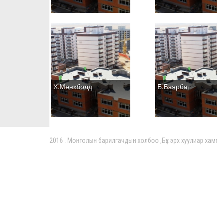
Х.Мөнхболд
Б.Баярбат
2016 . Монголын барилгачдын холбоо ,Бүх эрх хуулиар хам