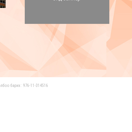
лбоо барих : 976-11-314516