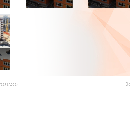
гаалагдсан.
Хо