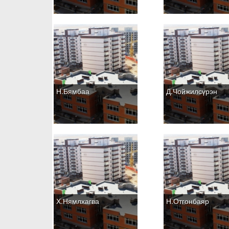
Н.Бямбаа
Д.Чойжилсүрэн
Х.Нямлхагва
Н.Отгонбаяр