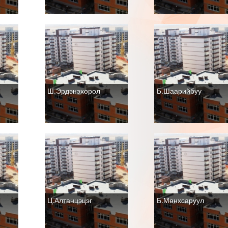
Ш.Эрдэнэхорол
Б.Шаарийбуу
Ц.Алтанцэцэг
Б.Мөнхсаруул