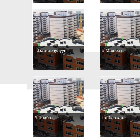
Г.Баатарчулуун
Б.Машбат
Л.Энхбат
Ганбаатар