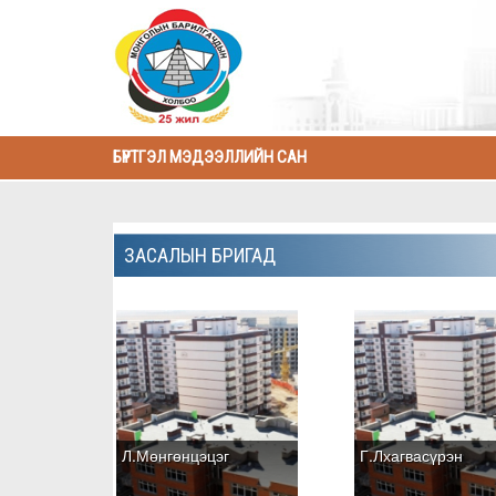
БҮРТГЭЛ МЭДЭЭЛЛИЙН САН
ЗАСАЛЫН БРИГАД
Л.Мөнгөнцэцэг
Г.Лхагвасүрэн