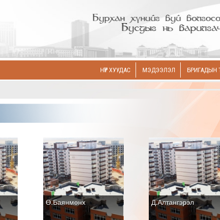
НҮҮР ХУУДАС
МЭДЭЭЛЭЛ
БРИГАДЫН 
Ө.Баянмөнх
Д.Алтангэрэл