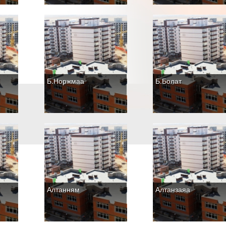
Б.Норжмаа
Б.Болат
Алтанням
Алтанзаяа